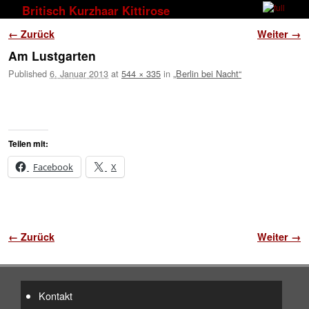
Zum Inhalt wechseln
Zum sekundären Inhalt wechseln
Britisch Kurzhaar Kittirose
Bilder-Navigation
← Zurück
Weiter →
Am Lustgarten
Published
6. Januar 2013
at
544 × 335
in
„Berlin bei Nacht“
Teilen mit:
Facebook
X
Bilder-Navigation
← Zurück
Weiter →
Kontakt