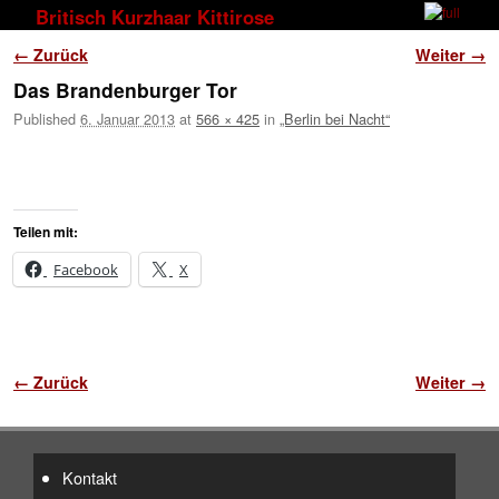
Zum Inhalt wechseln
Zum sekundären Inhalt wechseln
Britisch Kurzhaar Kittirose
Bilder-Navigation
← Zurück
Weiter →
Das Brandenburger Tor
Published
6. Januar 2013
at
566 × 425
in
„Berlin bei Nacht“
Teilen mit:
Facebook
X
Bilder-Navigation
← Zurück
Weiter →
Kontakt