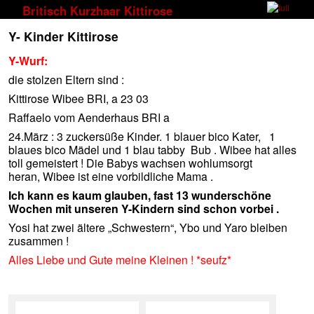
Zum Inhalt wechseln
Zum sekundären Inhalt wechseln
Britisch Kurzhaar Kittirose
Y- Kinder Kittirose
Y-Wurf:
die stolzen Eltern sind :
Kittirose Wibee BRI, a 23 03
Raffaelo vom Aenderhaus BRI a
24.März : 3 zuckersüße Kinder. 1 blauer bico Kater, 1
blaues bico Mädel und 1 blau tabby Bub . Wibee hat alles
toll gemeistert ! Die Babys wachsen wohlumsorgt
heran, Wibee ist eine vorbildliche Mama .
Ich kann es kaum glauben, fast 13 wunderschöne
Wochen mit unseren Y-Kindern sind schon vorbei .
Yosi hat zwei ältere „Schwestern“, Ybo und Yaro bleiben
zusammen !
Alles Liebe und Gute meine Kleinen ! *seufz*