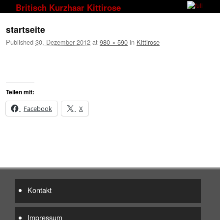
Zum Inhalt wechseln
Zum sekundären Inhalt wechseln
Britisch Kurzhaar Kittirose
Bilder-Navigation
startseite
Published
30. Dezember 2012
at
980 × 590
in
Kittirose
Teilen mit:
Facebook
X
Bilder-Navigation
Kontakt
Impressum