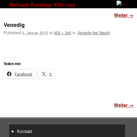
Zum Inhalt wechseln
Zum sekundären Inhalt wechseln
Britisch Kurzhaar Kittirose
Bilder-Navigation
Weiter →
Venedig
Published
5. Januar 2013
at
453 × 340
in
„Venedig bei Nacht“
Teilen mit:
Facebook
X
Bilder-Navigation
Weiter →
Kontakt