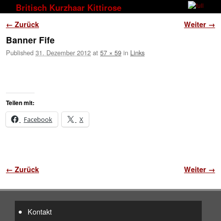
Zum Inhalt wechseln
Zum sekundären Inhalt wechseln
Britisch Kurzhaar Kittirose
Bilder-Navigation
← Zurück
Weiter →
Banner Fife
Published
31. Dezember 2012
at
57 × 59
in
Links
Teilen mit:
Facebook
X
Bilder-Navigation
← Zurück
Weiter →
Kontakt