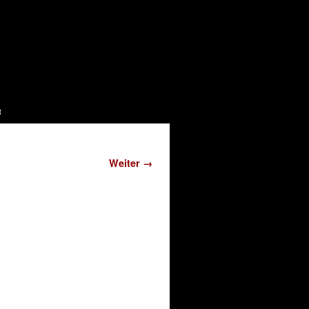
r
Weiter →