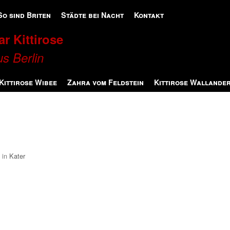
So sind Briten
Städte bei Nacht
Kontakt
r Kittirose
s Berlin
Kittirose Wibee
Zahra vom Feldstein
Kittirose Wallande
in
Kater