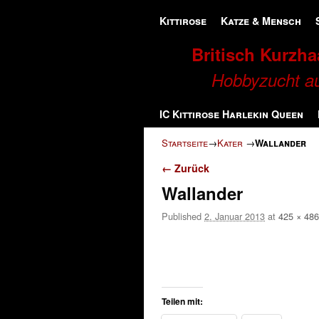
Zum Inhalt wechseln
Zum sekundären Inhalt wechseln
Kittirose
Katze & Mensch
Britisch Kurzhaa
Hobbyzucht au
IC Kittirose Harlekin Queen
Startseite
→
Kater
→
Wallander
Bilder-Navigation
← Zurück
Wallander
Published
2. Januar 2013
at
425 × 486
Teilen mit: