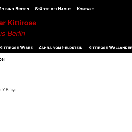
So sind Briten
Städte bei Nacht
Kontakt
r Kittirose
s Berlin
Kittirose Wibee
Zahra vom Feldstein
Kittirose Wallande
osi
n
Y-Babys