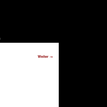
r
Weiter →