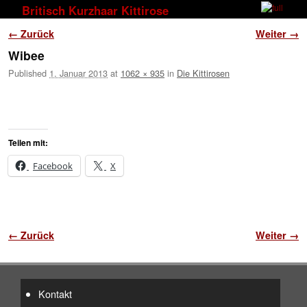
Zum Inhalt wechseln
Zum sekundären Inhalt wechseln
Britisch Kurzhaar Kittirose
Bilder-Navigation
← Zurück
Weiter →
Wibee
Published
1. Januar 2013
at
1062 × 935
in
Die Kittirosen
Teilen mit:
Facebook
X
Bilder-Navigation
← Zurück
Weiter →
Kontakt