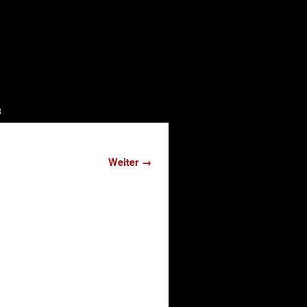
r
Weiter →