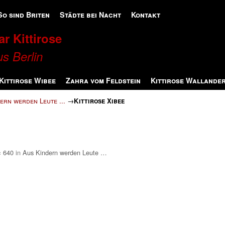
So sind Briten
Städte bei Nacht
Kontakt
r Kittirose
s Berlin
Kittirose Wibee
Zahra vom Feldstein
Kittirose Wallande
ern werden Leute ...
→
Kittirose Xibee
× 640
in
Aus Kindern werden Leute …