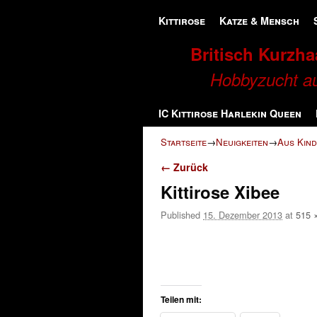
Zum Inhalt wechseln
Zum sekundären Inhalt wechseln
Kittirose
Katze & Mensch
Britisch Kurzhaa
Hobbyzucht au
IC Kittirose Harlekin Queen
Startseite
→
Neuigkeiten
→
Aus Kind
Bilder-Navigation
← Zurück
Kittirose Xibee
Published
15. Dezember 2013
at
515 
Teilen mit: