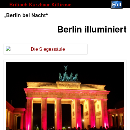
Zum Inhalt wechseln
Zum sekundären Inhalt wechseln
Britisch Kurzhaar Kittirose
„Berlin bei Nacht“
Berlin illuminiert