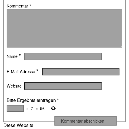
Kommentar
*
*
Name
*
E-Mail-Adresse
Website
Bitte Ergebnis eintragen
*
×
7
=
56
Diese Website